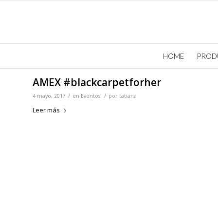
HOME
PROD
AMEX #blackcarpetforher
/
/
4 mayo, 2017
en
Eventos
por
tatiana
Leer más