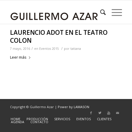
LAURENCIO ADOT EN EL TEATRO
COLON
/
/
7 mayo, 2016
en
Eventos 2015
por
tatiana
Leer más
Copyright © Guillermo Azar |
Power by LAMASON
HOME
PRODUCCIÓN
SERVICIOS
EVENTOS
CLIENTES
AGENDA
CONTACTO